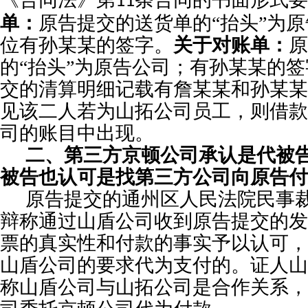
11
单：
原告提交的送货单的“抬头”为
位有孙
某某
的签字。
关于对账单：
原
的“抬头”为原告公司；有孙
某某的
签
交的清算明细记载有詹某某和孙某某
见该二人若为山拓公司员工，则借款
司的账目中出现。
二、第三方京顿公司承认是代被
被告也认可是找
第三方公司
向原告付
原告提交的通州区人民法院民事
辩称
通过
山盾
公司收到原告提交的发
票的真实性和付款的事实予以认可，
山盾
公司的要求代为支付的。
证人山
称
山盾
公司与
山拓
公司
是
合作关系，