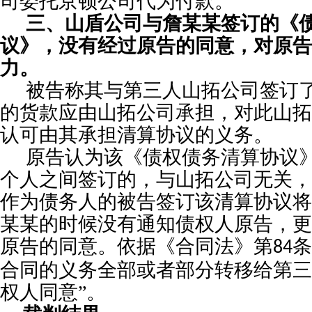
司委托京顿公司代为付款。
三、
山盾
公司与詹
某某
签订的《
议》，没有经过原告的同意，对原告
力。
被告称其与第三人
山拓
公司签订
的货款应由
山拓
公司承担，对此
山拓
认可由其承担清算协议的义务。
原告认为
该《债权债务清算协议
个人之间签订的，与
山拓
公司无关，
作为债务人的被告签订该清算协议将
某某
的时候没有通知债权人原告，更
原告的同意。依据《合同法》第
条
84
合同的义务全部或者部分转移给第三
权人同意”。